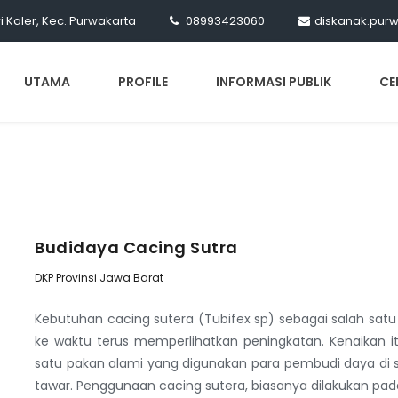
ri Kaler, Kec. Purwakarta
08993423060
diskanak.pur
UTAMA
PROFILE
INFORMASI PUBLIK
CE
Budidaya Cacing Sutra
DKP Provinsi Jawa Barat
Kebutuhan cacing sutera (
Tubifex sp
) sebagai salah satu
ke waktu terus memperlihatkan peningkatan. Kenaikan itu
satu pakan alami yang digunakan para pembudi daya di se
tawar. Penggunaan cacing sutera, biasanya dilakukan pa