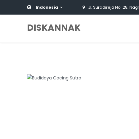
Indonesia
Jl. Suradireja No. 28, Nag
DISKANNAK