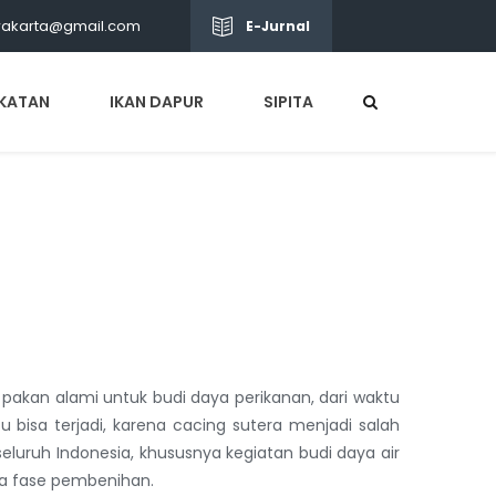
wakarta@gmail.com
E-Jurnal
KATAN
IKAN DAPUR
SIPITA
 pakan alami untuk budi daya perikanan, dari waktu
 bisa terjadi, karena cacing sutera menjadi salah
luruh Indonesia, khususnya kegiatan budi daya air
da fase pembenihan.