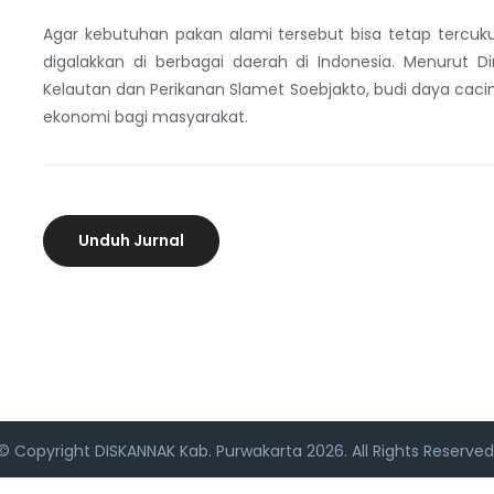
Agar kebutuhan pakan alami tersebut bisa tetap tercuk
digalakkan di berbagai daerah di Indonesia. Menurut D
Kelautan dan Perikanan Slamet Soebjakto, budi daya cacin
ekonomi bagi masyarakat.
Unduh Jurnal
© Copyright
DISKANNAK Kab. Purwakarta
2026. All Rights Reserved