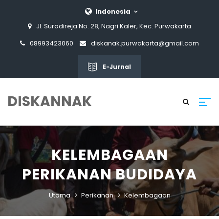
Indonesia
Jl. Suradireja No. 28, Nagri Kaler, Kec. Purwakarta
08993423060
diskanak.purwakarta@gmail.com
E-Jurnal
DISKANNAK
KELEMBAGAAN
PERIKANAN BUDIDAYA
Utama
Perikanan
Kelembagaan