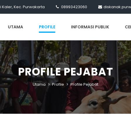
ri Kaler, Kec. Purwakarta
08993423060
diskanak.pur
UTAMA
PROFILE
INFORMASI PUBLIK
CE
PROFILE PEJABAT
Utama
Profile
Profile Pejabat