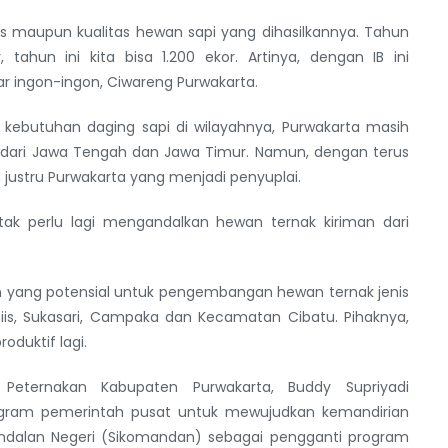
itas maupun kualitas hewan sapi yang dihasilkannya. Tahun
, tahun ini kita bisa 1.200 ekor. Artinya, dengan IB ini
sar ingon-ingon, Ciwareng Purwakarta.
kebutuhan daging sapi di wilayahnya, Purwakarta masih
i, dari Jawa Tengah dan Jawa Timur. Namun, dengan terus
 justru Purwakarta yang menjadi penyuplai.
tak perlu lagi mengandalkan hewan ternak kiriman dari
h yang potensial untuk pengembangan hewan ternak jenis
niis, Sukasari, Campaka dan Kecamatan Cibatu. Pihaknya,
oduktif lagi.
Peternakan Kabupaten Purwakarta, Buddy Supriyadi
gram pemerintah pusat untuk mewujudkan kemandirian
Andalan Negeri (Sikomandan) sebagai pengganti program