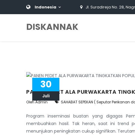
Indonesia
Jl. Suradireja No. 28, Nag
DISKANNAK
30
PANEN PEDET ALA PURWAKARTA TINGK
Juli
Oleh Admin
SAHABAT SEPEKAN ( Seputar Perikanan d
Program inseminasi buatan yang digagas Pemk
membuahkan hasil. Tak heran, saat ini trend 
menunjukan peningkatan cukup signifikan. Terutama