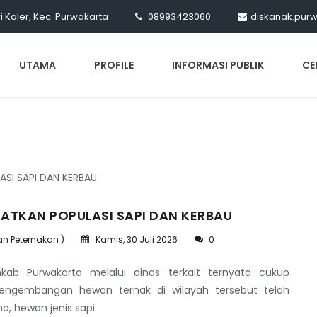
ri Kaler, Kec. Purwakarta
08993423060
diskanak.pur
UTAMA
PROFILE
INFORMASI PUBLIK
CE
ATKAN POPULASI SAPI DAN KERBAU
an Peternakan )
Kamis, 30 Juli 2026
0
ab Purwakarta melalui dinas terkait ternyata cukup
pengembangan hewan ternak di wilayah tersebut telah
, hewan jenis sapi.