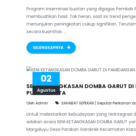
Program inseminasi buatan yang digagas Pemkab Pu
membuahkan hasil. Tak heran, saat ini trend peng
menunjukan peningkatan cukup signifikan. Terutama, 
secara kuantitas ...
SELENGKAPNYA
02
SENI KETANGKASAN DOMBA GARUT D
Agustus
PURWAKARTA
Oleh Admin
SAHABAT SEPEKAN ( Seputar Perikanan d
Untuk melestarikan kebudayaan yang terintegrasi d
adakan acara SENI KETANGKASAN DOMBA GARUT yang
Margaluyu Desa Parakan Garokrek Kecamatan Kiar