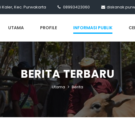
ri Kaler, Kec. Purwakarta
08993423060
diskanak.pur
UTAMA
PROFILE
INFORMASI PUBLIK
CE
BERITA TERBARU
Utama
Berita