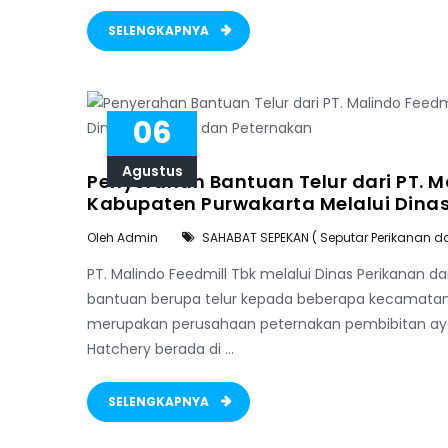
SELENGKAPNYA
06
Agustus
Penyerahan Bantuan Telur dari PT. M
Kabupaten Purwakarta Melalui Dina
Oleh Admin
SAHABAT SEPEKAN ( Seputar Perikanan d
PT. Malindo Feedmill Tbk melalui Dinas Perikanan
bantuan berupa telur kepada beberapa kecamatan y
merupakan perusahaan peternakan pembibitan ayam
Hatchery berada di ...
SELENGKAPNYA